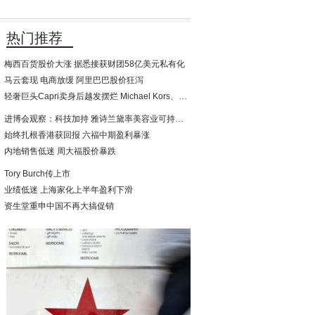
热门推荐
梅西百货股价大涨 据悉接获财团58亿美元私有化
马云套现 电商放缓 阿里巴巴股价狂泻
轻奢巨头Capri卖身后越发摆烂 Michael Kors、Versace范思哲销售全线扑街
进博会观察：科技加持 雅诗兰黛率美容业可持续发展
始终扎根香港获回报 六福中期盈利暴涨
内地销售低迷 周大福股价暴跌
Tory Burch传上市
业绩低迷 上海家化上半年盈利下滑
资生堂重申中国不再大搞促销