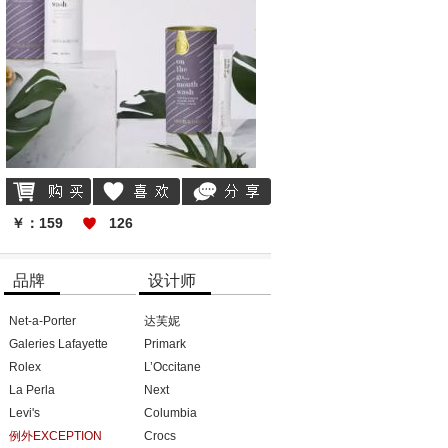
喜欢
分享
￥：159
126
品牌
设计师
Net-a-Porter
达芙妮
Galeries Lafayette
Primark
Rolex
L’Occitane
La Perla
Next
Levi's
Columbia
例外EXCEPTION
Crocs