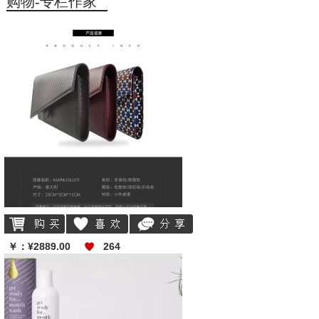
购物-专栏作家
喜欢
分享
￥：¥2889.00
264