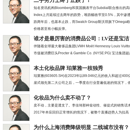
二手劳力士终于止跌了！
知名资讯机构Bloomberg和英国腕表平台Subdial联合推出的高端二手
Index上月延续过去两年的跌势，唯跌幅收窄至0.5%，其中渗
跌两年后，也基本止跌，而Swatch Group斯沃琪旗下Omega
价格甚至有小幅反弹。
谁才是最厉害的消费品公司：LV还是宝洁
伴随着全球最大奢侈品集团LVMH Moët Hennessy Louis Vui
市值被消费巨头Procter & Gamble Co. (NYSE:PG) 
本土化妆品牌 珀莱雅一枝独秀
珀莱雅(603605.SH)在2023年以89.046亿元的收入和
崖式领先第二大公司之后，一季度在行业普遍低迷的情况下，
化妆品为什么卖不动了？
卖不动，主要是透支了。李佳琦那种耸动性、催促式的销售话
2017年本应回归正常增长的情况下，被整个直播趋势人为拉
为什么上海消费降级明显 二线城市没有？