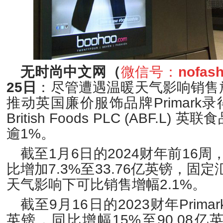
无时尚中文网（
微信号：
nofas
25日
：尽管遭遇温暖天气影响销售
推动英国廉价服饰品
牌
Primar
British Foods PLC (ABF.L
逾1%。
截至1月6日的2024财年前16周
比增加7.3%至33.76亿英镑，固定
天气影响下可比销售增幅2.1%。
截至9月16日的2023财年
Prim
英镑，同比增幅15%至90.08