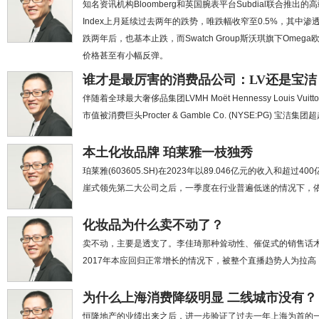
知名资讯机构Bloomberg和英国腕表平台Subdial联合推出的高端二手
Index上月延续过去两年的跌势，唯跌幅收窄至0.5%，其中渗
跌两年后，也基本止跌，而Swatch Group斯沃琪旗下Omega
价格甚至有小幅反弹。
谁才是最厉害的消费品公司：LV还是宝洁
伴随着全球最大奢侈品集团LVMH Moët Hennessy Louis Vui
市值被消费巨头Procter & Gamble Co. (NYSE:PG) 
本土化妆品牌 珀莱雅一枝独秀
珀莱雅(603605.SH)在2023年以89.046亿元的收入和
崖式领先第二大公司之后，一季度在行业普遍低迷的情况下，
化妆品为什么卖不动了？
卖不动，主要是透支了。李佳琦那种耸动性、催促式的销售话
2017年本应回归正常增长的情况下，被整个直播趋势人为拉
为什么上海消费降级明显 二线城市没有？
恒隆地产的业绩出来之后，进一步验证了过去一年上海为首的